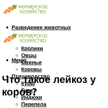
Разведение животных
Козы
Кони
Кролики
Овцы
Меню
Свиньи
Коровы
Птицеводство
Что такое лейкоз у
Куры
коров?
Гуси
Индюки
Перепела