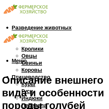
Разведение животных
Козы
Кони
Кролики
Овцы
Меню
Свиньи
Коровы
Птицеводство
Описание внешнего
Куры
вида и особенности
Гуси
Индюки
породы голубей
Перепела