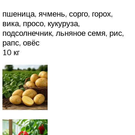
пшеница, ячмень, сорго, горох,
вика, просо, кукуруза,
подсолнечник, льняное семя, рис,
рапс, овёс
10 кг