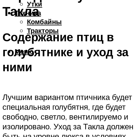
Утки
Такла
Техника
Комбайны
Тракторы
Содержание птиц в
голубятнике и уход за
Меню
ними
Лучшим вариантом птичника будет
специальная голубятня, где будет
свободно, светло, вентилируемо и
изолировано. Уход за Такла должен
быть на уровне люкса в условиях