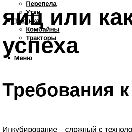
Перепела
яиц или ка
Утки
Техника
Комбайны
успеха
Тракторы
Меню
Требования к
Инкубирование – сложный с технолог