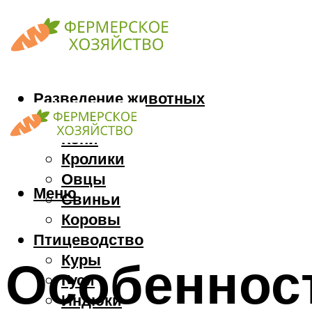
Разведение животных
Козы
Кони
Кролики
Овцы
Меню
Свиньи
Коровы
Птицеводство
Куры
Особеннос
Гуси
Индюки