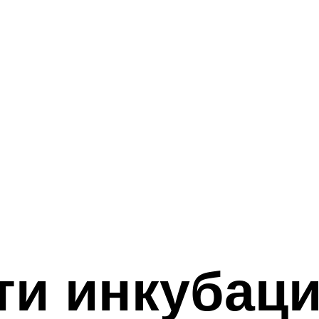
ти инкубац