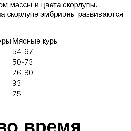
ом массы и цвета скорлупы.
на скорлупе эмбрионы развиваются
уры
Мясные куры
54-67
50-73
76-80
93
75
во время