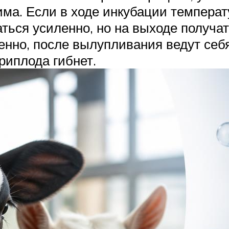
има. Если в ходе инкубации темпера
аться усиленно, но на выходе получ
енно, после вылупливания ведут себ
риплода гибнет.