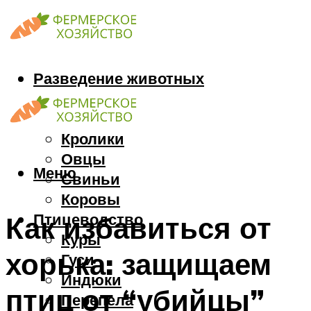
Разведение животных
Козы
Кони
Кролики
Овцы
Меню
Свиньи
Коровы
Птицеводство
Как избавиться от
Куры
хорька: защищаем
Гуси
Индюки
птиц от “убийцы”
Перепела