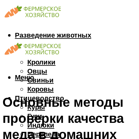
Разведение животных
Козы
Кони
Кролики
Овцы
Меню
Свиньи
Коровы
Птицеводство
Основные методы
Куры
проверки качества
Гуси
Индюки
меда в домашних
Перепела