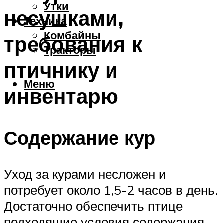
Утки
несушками,
Техника
Комбайны
требования к
Тракторы
птичнику и
Меню
инвентарю
Содержание кур
Уход за курами несложен и
потребует около 1,5-2 часов в день.
Достаточно обеспечить птице
подходящие условия содержания,