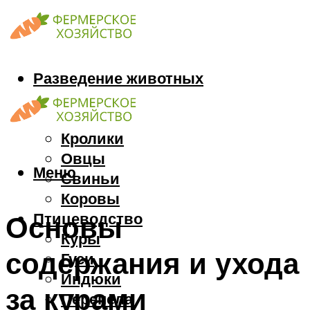
Разведение животных
Козы
Кони
Кролики
Овцы
Меню
Свиньи
Коровы
Птицеводство
Основы
Куры
содержания и ухода
Гуси
Индюки
за курами
Перепела