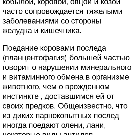
кобылой, коровой, овцой и козой
часто сопровождается тяжелыми
заболеваниями со стороны
желудка и кишечника.
Поедание коровами последа
(планцентофагия) большей частью
говорит о нарушении минерального
и витаминного обмена в организме
животного, чем о врожденном
инстинкте , доставшимся ей от
своих предков. Общеизвестно, что
из диких парнокопытных послед
иногда поедают олени, лани,
некоторые виды антилоп.