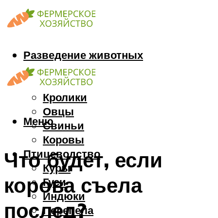
Разведение животных
Козы
Кони
Кролики
Овцы
Меню
Свиньи
Коровы
Птицеводство
Что будет, если
Куры
корова съела
Гуси
Индюки
послед?
Перепела