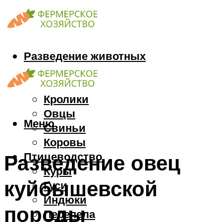
Разведение животных
Козы
Кони
Кролики
Овцы
Меню
Свиньи
Коровы
Птицеводство
Разведение овец
Куры
куйбышевской
Гуси
Индюки
породы
Перепела