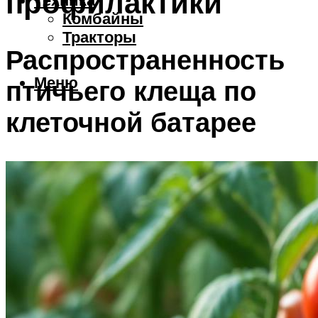
профилактики
Техника
Комбайны
Тракторы
Распространенность
Меню
птичьего клеща по
клеточной батарее