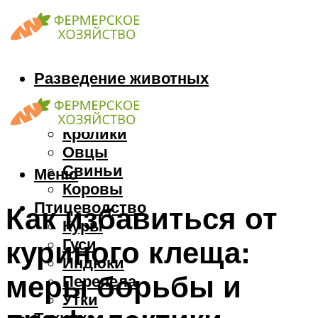
Разведение животных
Козы
Кони
Кролики
Овцы
Свиньи
Меню
Коровы
Птицеводство
Как избавиться от
Куры
Гуси
куриного клеща:
Индюки
меры борьбы и
Перепела
Утки