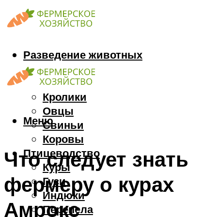
Разведение животных
Козы
Кони
Кролики
Овцы
Меню
Свиньи
Коровы
Птицеводство
Что следует знать
Куры
фермеру о курах
Гуси
Индюки
Амрокс
Перепела