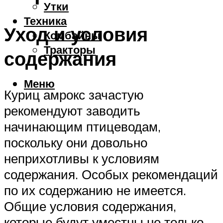
Утки
Техника
Уход и условия
Комбайны
Тракторы
содержания
Меню
Куриц амрокс зачастую
рекомендуют заводить
начинающим птицеводам,
поскольку они довольно
неприхотливы к условиям
содержания. Особых рекомендаций
по их содержанию не имеется.
Общие условия содержания,
которые будут уместны не только