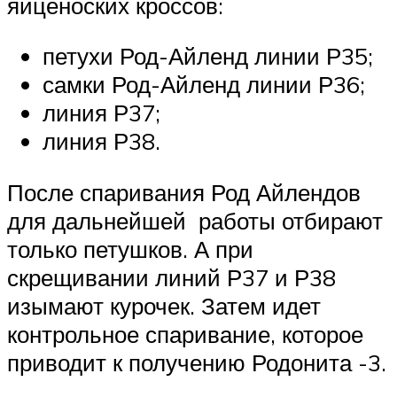
яйценоских кроссов:
петухи Род-Айленд линии Р35;
самки Род-Айленд линии Р36;
линия Р37;
линия Р38.
После спаривания Род Айлендов
для дальнейшей работы отбирают
только петушков. А при
скрещивании линий Р37 и Р38
изымают курочек. Затем идет
контрольное спаривание, которое
приводит к получению Родонита -3.