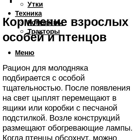
Утки
Техника
Кормление взрослых
Комбайны
Тракторы
особей и птенцов
Меню
Рацион для молодняка
подбирается с особой
тщательностью. После появления
на свет цыплят перемещают в
ящики или коробки с песчаной
подстилкой. Возле конструкций
размещают обогревающие лампы.
Когда птенцы обсохнут, можно