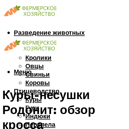
Разведение животных
Козы
Кони
Кролики
Овцы
Меню
Свиньи
Коровы
Птицеводство
Куры-несушки
Куры
Родонит: обзор
Гуси
Индюки
кросса
Перепела