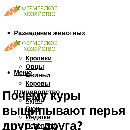
Разведение животных
Козы
Кони
Кролики
Овцы
Меню
Свиньи
Коровы
Птицеводство
Почему куры
Куры
выщипывают перья
Гуси
Индюки
друг у друга?
Перепела