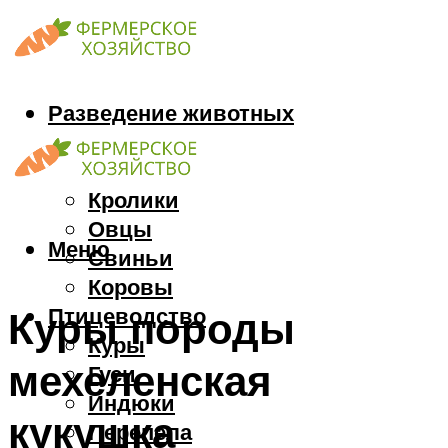
Разведение животных
Козы
Кони
Кролики
Овцы
Меню
Свиньи
Коровы
Птицеводство
Куры породы
Куры
мехеленская
Гуси
Индюки
кукушка
Перепела