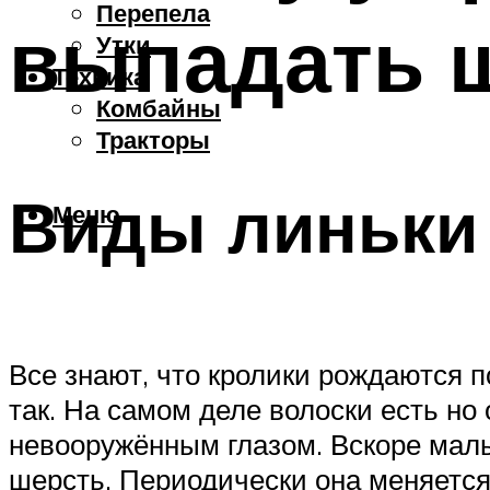
Перепела
выпадать ш
Утки
Техника
Комбайны
Тракторы
Виды линьки
Меню
Все знают, что кролики рождаются по
так. На самом деле волоски есть но 
невооружённым глазом. Вскоре малы
шерсть. Периодически она меняется