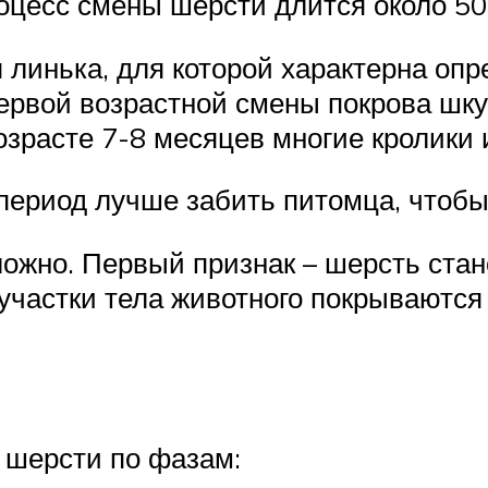
оцесс смены шерсти длится около 50-
 линька, для которой характерна оп
первой возрастной смены покрова шк
возрасте 7-8 месяцев многие кролики 
й период лучше забить питомца, чтобы
ложно. Первый признак – шерсть стан
 участки тела животного покрываютс
 шерсти по фазам: