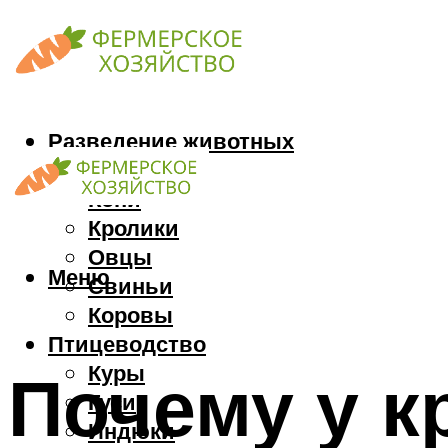
Разведение животных
Козы
Кони
Кролики
Овцы
Меню
Свиньи
Коровы
Птицеводство
Куры
Почему у к
Гуси
Индюки