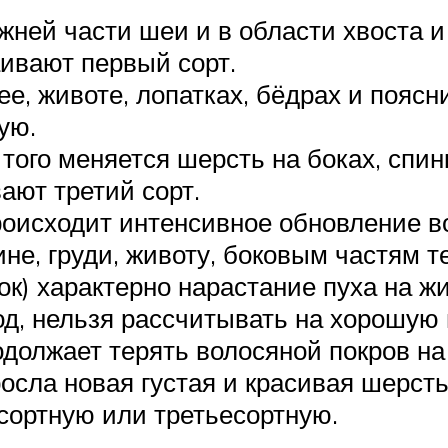
ней части шеи и в области хвоста и 
аивают первый сорт.
, животе, лопатках, бёдрах и поясни
ую.
того меняется шерсть на боках, спин
ают третий сорт.
оисходит интенсивное обновление во
не, груди, животу, боковым частям т
к) характерно нарастание пуха на жи
иод, нельзя рассчитывать на хорошую
одолжает терять волосяной покров на 
осла новая густая и красивая шерсть.
осортную или третьесортную.