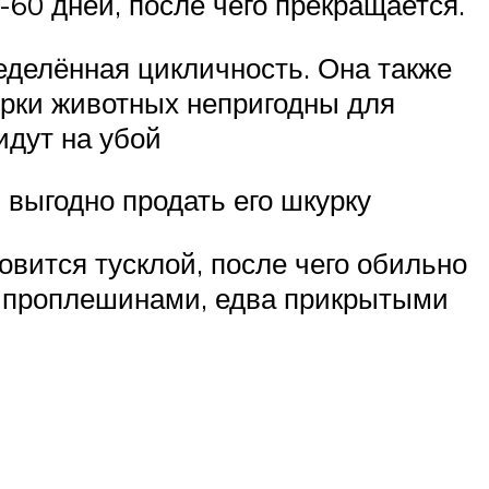
60 дней, после чего прекращается.
ределённая цикличность. Она также
урки животных непригодны для
идут на убой
 выгодно продать его шкурку
овится тусклой, после чего обильно
я проплешинами, едва прикрытыми