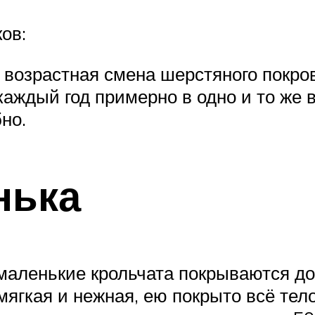
ов:
 возрастная смена шерстяного покро
аждый год примерно в одно и то же 
но.
нька
 маленькие крольчата покрываются д
мягкая и нежная, ею покрыто всё тел