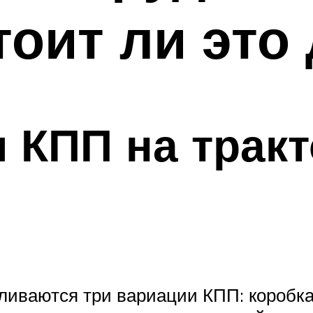
тоит ли это
 КПП на тракт
вливаются три вариации КПП: короб