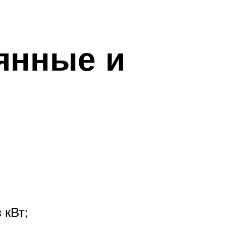
янные и
 кВт;