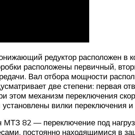
понижающий редуктор расположен в 
коробки расположены первичный, вто
ередачи. Вал отбора мощности распол
усматривает две степени: первая отв
При этом механизм переключения ско
м установлены вилки переключения и
 МТЗ 82 — переключение под нагрузк
есами, постоянно находящимися в за