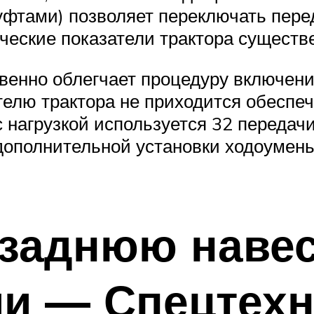
тами) позволяет переключать пере
ические показатели трактора сущест
твенно облегчает процедуру включени
телю трактора не приходится обеспе
 нагрузкой используется 32 передачи
дополнительной установки ходоумень
 заднюю навес
ми — Спецтехн