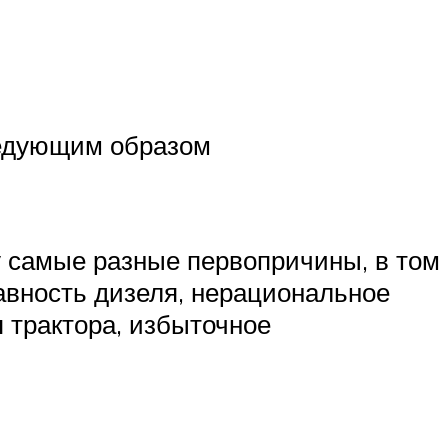
едующим образом
му самые разные первопричины, в том
авность дизеля, нерациональное
 трактора, избыточное