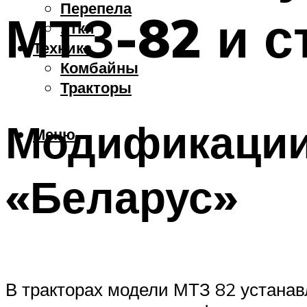
Перепела
МТЗ-82 и с
Утки
Техника
Комбайны
Тракторы
Модификации
Меню
«Беларус»
В тракторах модели МТЗ 82 устана