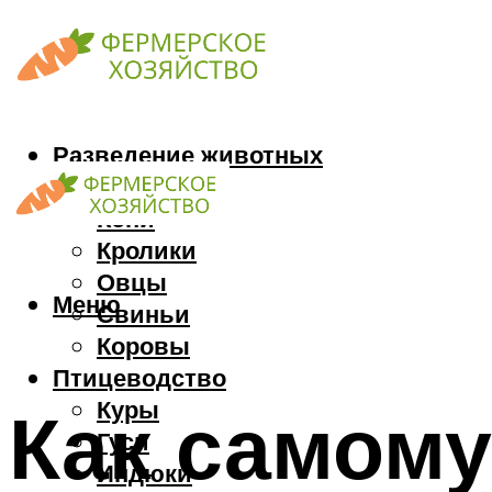
Разведение животных
Козы
Кони
Кролики
Овцы
Меню
Свиньи
Коровы
Птицеводство
Куры
Как самому
Гуси
Индюки