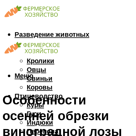
Разведение животных
Козы
Кони
Кролики
Овцы
Меню
Свиньи
Коровы
Птицеводство
Особенности
Куры
осенней обрезки
Гуси
Индюки
виноградной лозы
Перепела