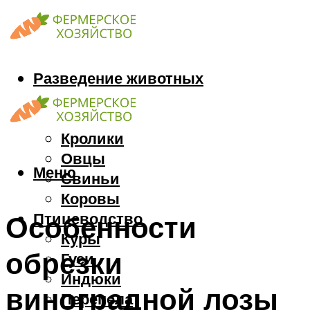
Разведение животных
Козы
Кони
Кролики
Овцы
Меню
Свиньи
Коровы
Птицеводство
Особенности
Куры
обрезки
Гуси
Индюки
виноградной лозы
Перепела