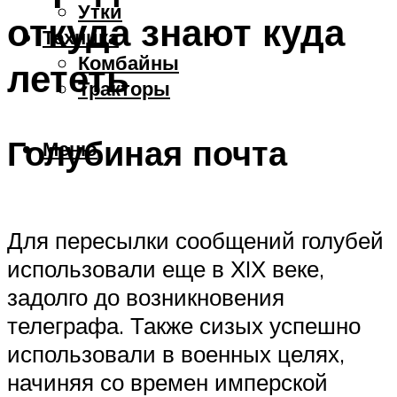
Утки
откуда знают куда
Техника
Комбайны
лететь
Тракторы
Голубиная почта
Меню
Для пересылки сообщений голубей
использовали еще в ХIХ веке,
задолго до возникновения
телеграфа. Также сизых успешно
использовали в военных целях,
начиняя со времен имперской