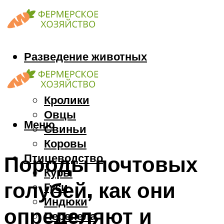
Разведение животных
Козы
Кони
Кролики
Овцы
Меню
Свиньи
Коровы
Птицеводство
Породы почтовых
Куры
голубей, как они
Гуси
Индюки
определяют и
Перепела