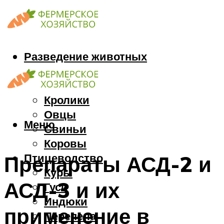
Разведение животных
Козы
Кони
Кролики
Овцы
Меню
Свиньи
Коровы
Птицеводство
Препараты АСД-2 и
Куры
АСД-3 и их
Гуси
Индюки
применение в
Перепела