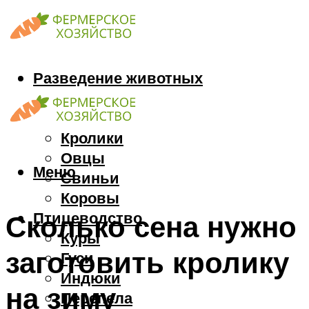
Разведение животных
Козы
Кони
Кролики
Овцы
Меню
Свиньи
Коровы
Птицеводство
Сколько сена нужно
Куры
заготовить кролику
Гуси
Индюки
на зиму
Перепела