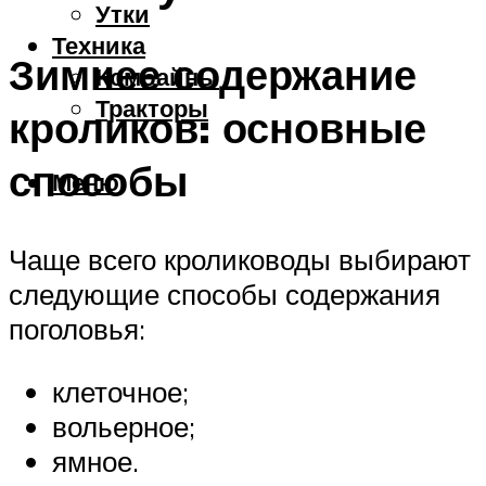
Утки
Техника
Зимнее содержание
Комбайны
Тракторы
кроликов: основные
способы
Меню
Чаще всего кролиководы выбирают
следующие способы содержания
поголовья:
клеточное;
вольерное;
ямное.