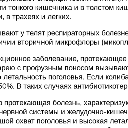
и тонкого кишечника и в толстом киш
 в трахеях и легких.
вают у телят респираторных болезне
чии вторичной микрофлоры (микоплаз
ционное заболевание, протекающее 
иарею с профузным поносом вызывают
ю летальность поголовья. Если колиб
50%. В таких случаях антибиотикоте
о протекающая болезнь, характериз
нервной системы и желудочно-кишечн
шой охват поголовья и высокая лета