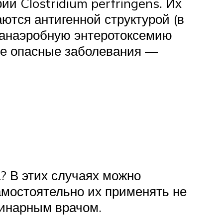
 Clostridium perfringens. Их
аются антигенной структурой (в
и анаэробную энтеротоксемию
ее опасные заболевания —
? В этих случаях можно
амостоятельно их применять не
ринарным врачом.