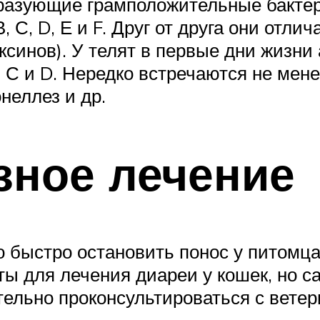
зующие грамположительные бактерии
 С, D, Е и F. Друг от друга они отлич
синов). У телят в первые дни жизн
 С и D. Нередко встречаются не мен
неллез и др.
зное лечение
быстро остановить понос у питомца
ы для лечения диареи у кошек, но с
тельно проконсультироваться с вете