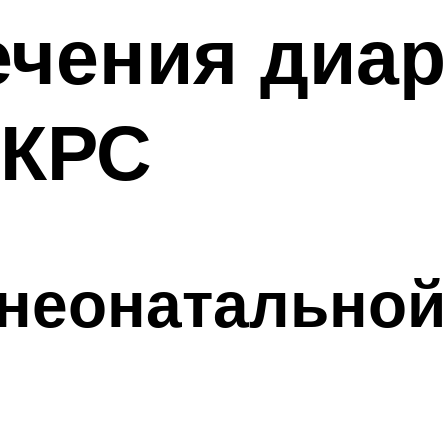
чения диар
 КРС
неонатальной