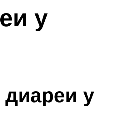
еи у
 диареи у