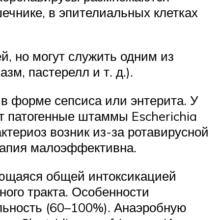
ечнике, в эпителиальных клетках
й, но могут служить одним из
м, пастерелл и т. д.).
в форме сепсиса или энтерита. У
 патогенные штаммы Escherichia
актериоз возник из-за ротавирусной
рапия малоэффективна.
ующаяся общей интоксикацией
ого тракта. Особенности
льность (60–100%). Анаэробную