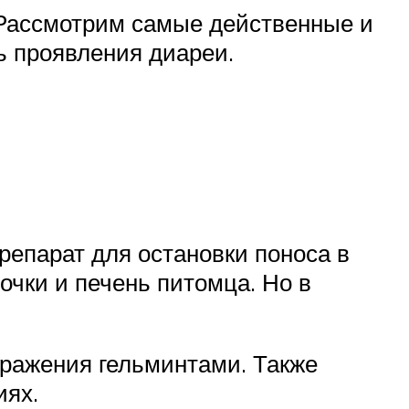
? Рассмотрим самые действенные и
ь проявления диареи.
епарат для остановки поноса в
чки и печень питомца. Но в
аражения гельминтами. Также
иях.