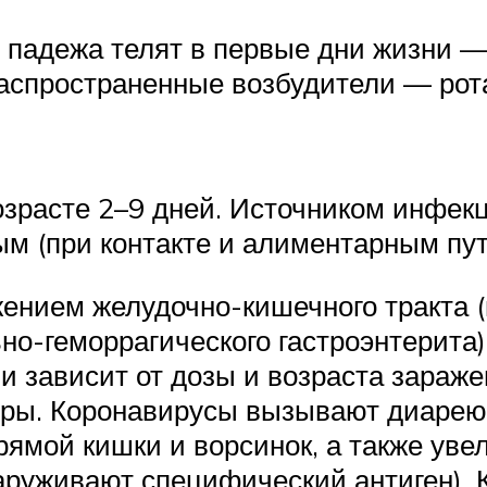
 падежа телят в первые дни жизни 
спространенные возбудители — рота
зрасте 2–9 дней. Источником инфекц
м (при контакте и алиментарным пут
ением желудочно-кишечного тракта (
но-геморрагического гастроэнтерита)
 зависит от дозы и возраста заражен
ы. Коронавирусы вызывают диарею в 
рямой кишки и ворсинок, а также ув
наруживают специфический антиген).