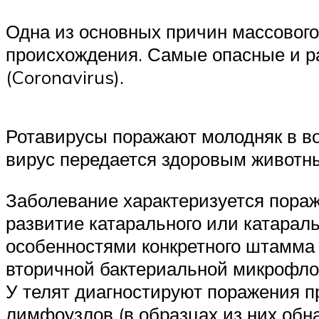
Одна из основных причин массового
происхождения. Самые опасные и ра
(Coronavirus).
Ротавирусы поражают молодняк в во
вирус передается здоровым животны
Заболевание характеризуется пораж
развитие катарального или катараль
особенностями конкретного штамма и
вторичной бактериальной микрофлор
У телят диагностируют поражения п
лимфоузлов (в образцах из них об