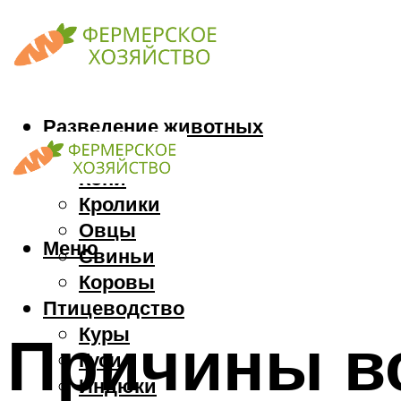
Разведение животных
Козы
Кони
Кролики
Овцы
Меню
Свиньи
Коровы
Птицеводство
Куры
Причины в
Гуси
Индюки