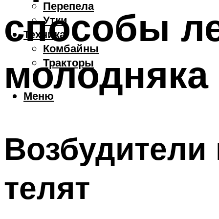
Перепела
способы ле
Утки
Техника
Комбайны
молодняка
Тракторы
Меню
Возбудители 
телят