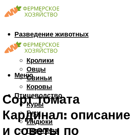
Разведение животных
Козы
Кони
Кролики
Овцы
Меню
Свиньи
Коровы
Птицеводство
Сорт томата
Куры
Кардинал: описание
Гуси
Индюки
и советы по
Перепела