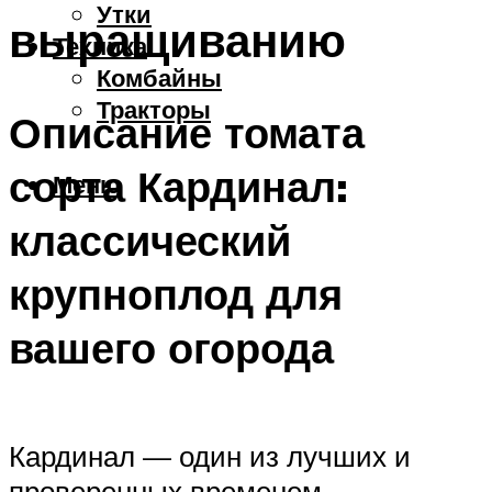
Утки
выращиванию
Техника
Комбайны
Тракторы
Описание томата
сорта Кардинал:
Меню
классический
крупноплод для
вашего огорода
Кардинал — один из лучших и
проверенных временем