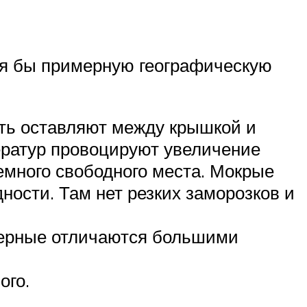
отя бы примерную географическую
сть оставляют между крышкой и
ператур провоцируют увеличение
емного свободного места. Мокрые
ности. Там нет резких заморозков и
еверные отличаются большими
ого.