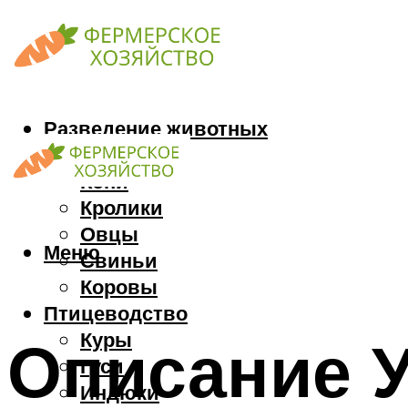
Разведение животных
Козы
Кони
Кролики
Овцы
Меню
Свиньи
Коровы
Птицеводство
Куры
Описание 
Гуси
Индюки