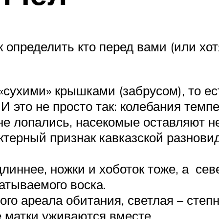
ак определить кто перед вами (или х
сухими» крышками (забрусом), то е
И это не просто так: колебания тем
не лопались, насекомые оставляют н
ктерный признак кавказской разновид
линнее, ножки и хоботок тоже, а с
атываемого воска.
ого ареала обитания, светлая – степн
 матки уживаются вместе.