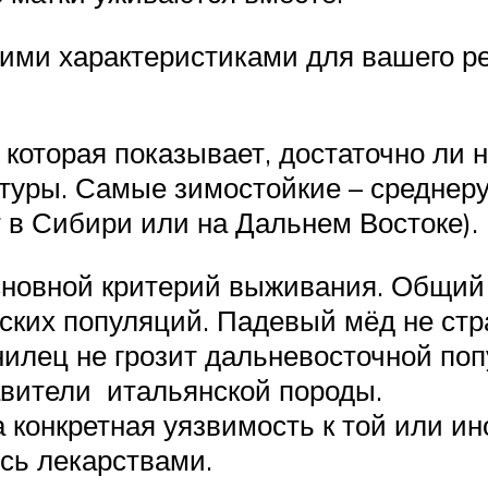
ми характеристиками для вашего ре
, которая показывает, достаточно ли
туры. Самые зимостойкие – среднерус
 в Сибири или на Дальнем Востоке).
сновной критерий выживания. Общий 
нских популяций. Падевый мёд не ст
нилец не грозит дальневосточной по
авители итальянской породы.
 конкретная уязвимость к той или ино
сь лекарствами.