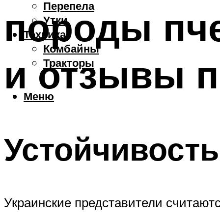
Перепела
породы пче
Утки
Техника
Комбайны
и отзывы 
Тракторы
Меню
Устойчивость
Украинские представители считают