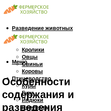
Разведение животных
Козы
Кони
Кролики
Овцы
Меню
Свиньи
Коровы
Птицеводство
Особенности
Куры
содержания и
Гуси
Индюки
разведения
Перепела