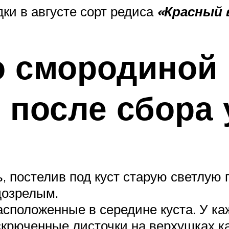
ки в августе сорт редиса
«Красный 
о смородиной 
 после сбора 
 постелив под куст старую светлую п
дозрелым.
асположенные в середине куста. У каж
крюченные листочки на верхушках ка