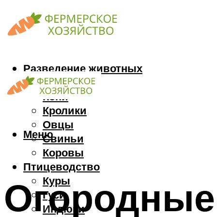
Разведение животных
Козы
Кони
Кролики
Овцы
Меню
Свиньи
Коровы
Птицеводство
Куры
Огородные 
Гуси
Индюки