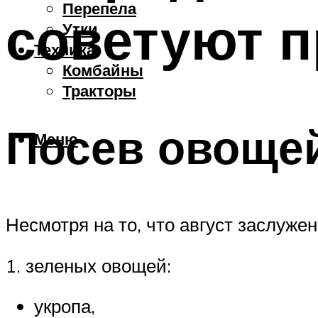
Перепела
советуют 
Утки
Техника
Комбайны
Тракторы
Посев овощей
Меню
Несмотря на то, что август заслуже
1. зеленых овощей:
укропа,