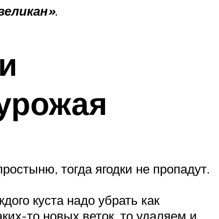
великан»
.
и
урожая
ростыню, тогда ягодки не пропадут.
дого куста надо убрать как
ких-то новых веток, то удаляем и