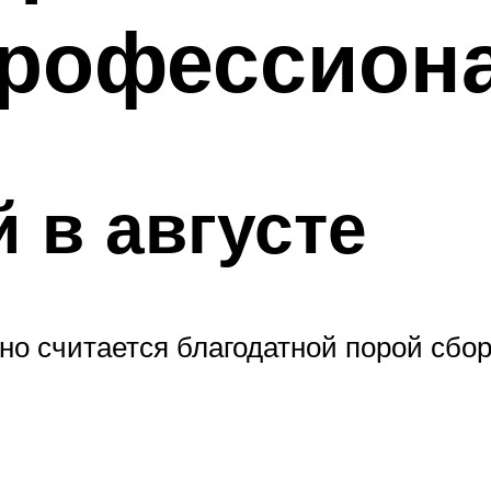
профессион
 в августе
нно считается благодатной порой сбо