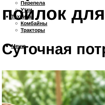
Перепела
поилок для
Утки
Техника
Комбайны
Тракторы
Суточная пот
Меню