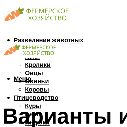
Разведение животных
Козы
Кони
Кролики
Овцы
Меню
Свиньи
Коровы
Птицеводство
Куры
Варианты и
Гуси
Индюки