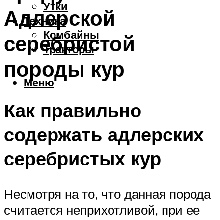
Утки
Адлерской
Техника
Комбайны
серебристой
Тракторы
породы кур
Меню
Как правильно
содержать адлерских
серебристых кур
Несмотря на то, что данная порода
считается неприхотливой, при ее