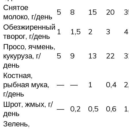
Снятое
5
8
15
20
3
молоко, г/день
Обезжиренный
1
1,5
2
3
4
творог, г/день
Просо, ячмень,
кукуруза, г/
5
9
13
22
3
день
Костная,
рыбная мука,
—
—
1
0,4
2
г/день
Шрот, жмых, г/
—
0,2
0,5
0,6
1
день
Зелень,