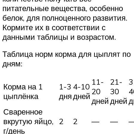
питательные вещества, особенно
белок, для полноценного развития.
Кормите их в соответствии с
данными таблицы и возрастом.
Таблица норм корма для цыплят по
дням:
11-
21-
3
Корма на 1
1-3
4-10
20
30
4
цыплёнка
дня
дней
дней
дней
д
Сваренное
вкрутую яйцо,
2
2
—
—
г/день