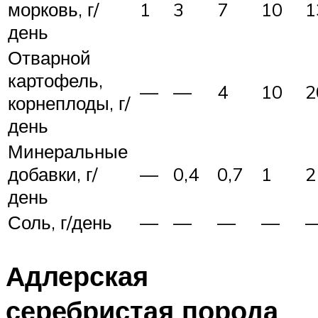
морковь, г/
1
3
7
10
1
день
Отварной
картофель,
—
—
4
10
2
корнеплоды, г/
день
Минеральные
добавки, г/
—
0,4
0,7
1
2
день
Соль, г/день
—
—
—
—
Адлерская
серебристая порода