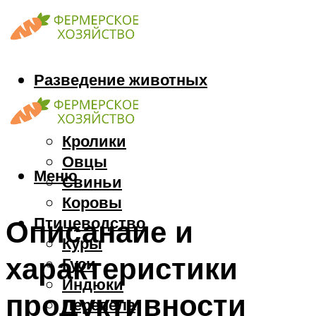
Разведение животных
Козы
Кони
Кролики
Овцы
Меню
Свиньи
Коровы
Птицеводство
Описанаие и
Куры
характеристики
Гуси
Индюки
продуктивности
Перепела