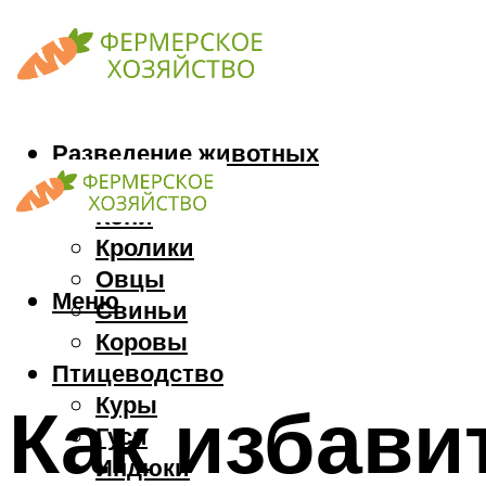
Разведение животных
Козы
Кони
Кролики
Овцы
Меню
Свиньи
Коровы
Птицеводство
Куры
Как избавит
Гуси
Индюки