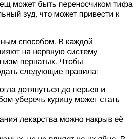
клещ может быть переносчиком тифа
ьный зуд, что может привести к
вным способом. В каждой
влияют на нервную систему
ганизм пернатых. Чтобы
юдать следующие правила:
огла дотянуться до перьев и
бом уберечь курицу может стать
дания лекарства можно накрыв её
омых, но не влияет на их яйца. В