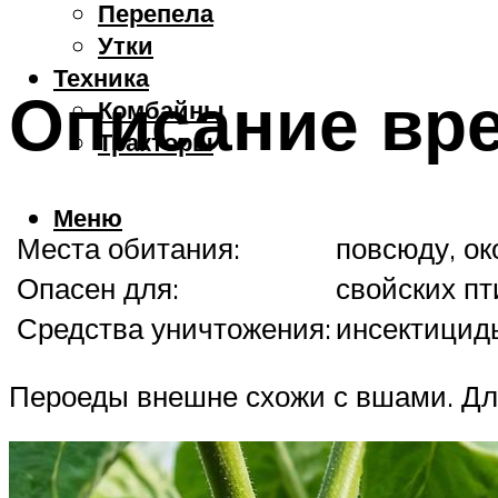
Перепела
Утки
Техника
Описание вр
Комбайны
Тракторы
Меню
Места обитания:
повсюду, о
Опасен для:
свойских пт
Средства уничтожения:
инсектицид
Пероеды внешне схожи с вшами. Дли