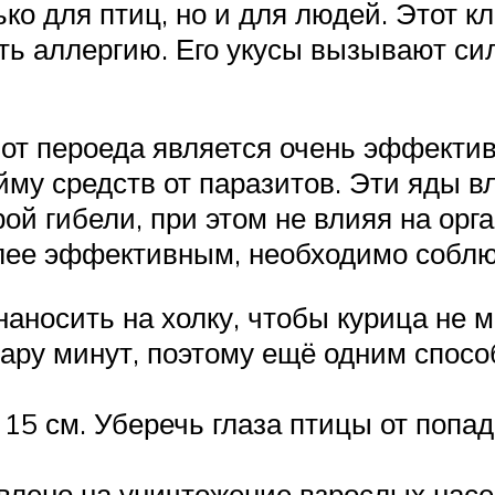
ько для птиц, но и для людей. Этот 
ть аллергию. Его укусы вызывают сил
 от пероеда является очень эффекти
йму средств от паразитов. Эти яды 
рой гибели, при этом не влияя на ор
лее эффективным, необходимо собл
аносить на холку, чтобы курица не м
пару минут, поэтому ещё одним спосо
15 см. Уберечь глаза птицы от попа
влено на уничтожение взрослых насек