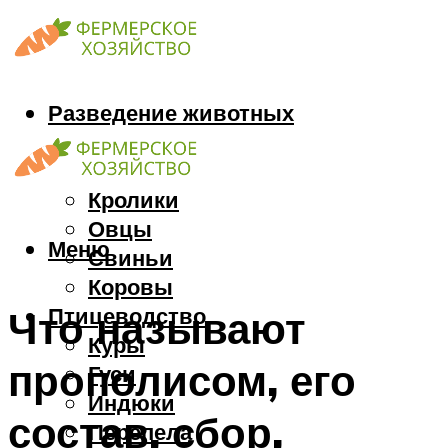
Разведение животных
Козы
Кони
Кролики
Овцы
Меню
Свиньи
Коровы
Птицеводство
Что называют
Куры
прополисом, его
Гуси
Индюки
состав, сбор,
Перепела