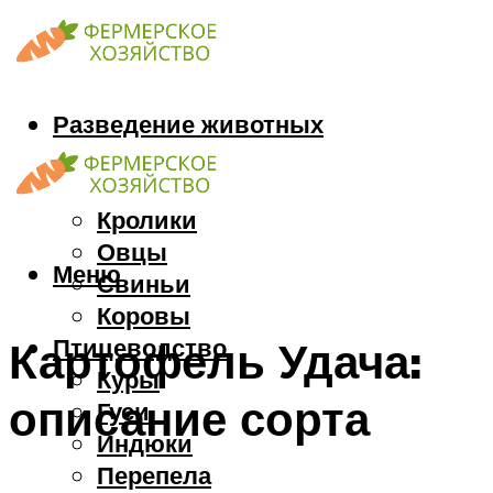
Разведение животных
Козы
Кони
Кролики
Овцы
Меню
Свиньи
Коровы
Птицеводство
Картофель Удача:
Куры
описание сорта
Гуси
Индюки
Перепела