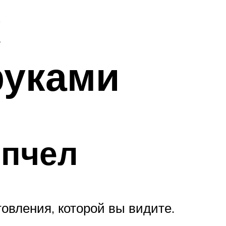
х
руками
 пчел
овления, которой вы видите.