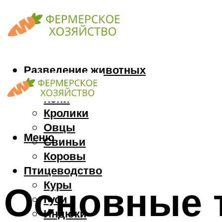
Разведение животных
Козы
Кони
Кролики
Овцы
Меню
Свиньи
Коровы
Птицеводство
Куры
Основные 
Гуси
Индюки