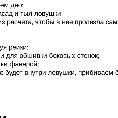
ем дно;
асад и тыл ловушки;
из расчета, чтобы в нее пролезла са
уя рейки;
и для обшивки боковых стенок;
ки фанерой;
то будет внутри ловушки, прибиваем б
и