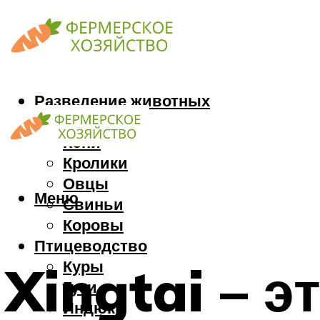
Разведение животных
Козы
Кони
Кролики
Овцы
Меню
Свиньи
Коровы
Птицеводство
Куры
Xingtai – э
Гуси
Индюки