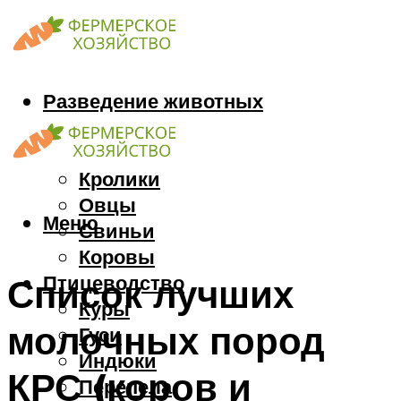
Разведение животных
Козы
Кони
Кролики
Овцы
Меню
Свиньи
Коровы
Птицеводство
Список лучших
Куры
молочных пород
Гуси
Индюки
КРС (коров и
Перепела