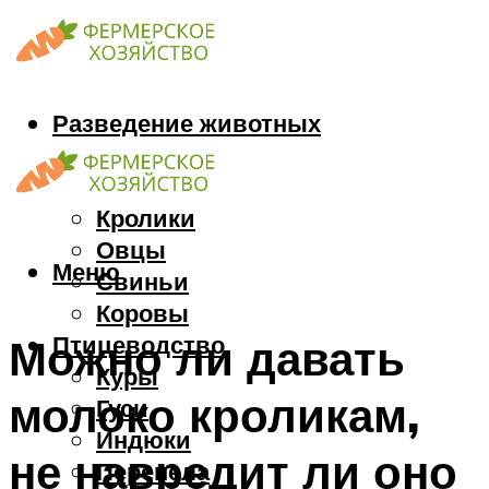
Разведение животных
Козы
Кони
Кролики
Овцы
Меню
Свиньи
Коровы
Птицеводство
Можно ли давать
Куры
молоко кроликам,
Гуси
Индюки
не навредит ли оно
Перепела