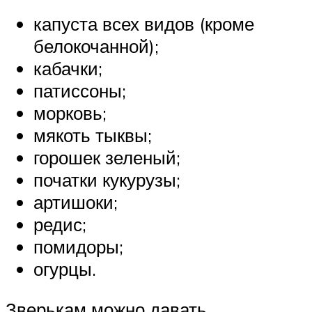
капуста всех видов (кроме
белокочанной);
кабачки;
патиссоны;
морковь;
мякоть тыквы;
горошек зеленый;
початки кукурузы;
артишоки;
редис;
помидоры;
огурцы.
Зверькам можно давать