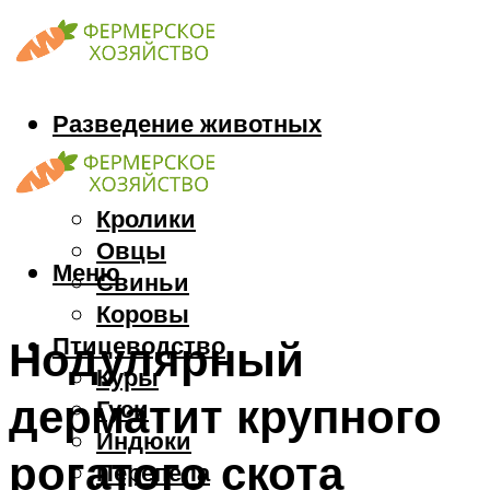
Разведение животных
Козы
Кони
Кролики
Овцы
Меню
Свиньи
Коровы
Птицеводство
Нодулярный
Куры
дерматит крупного
Гуси
Индюки
рогатого скота
Перепела