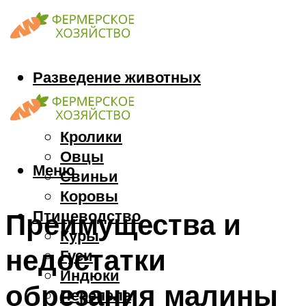
Разведение животных
Козы
Кони
Кролики
Овцы
Меню
Свиньи
Коровы
Птицеводство
Преимущества и
Куры
недостатки
Гуси
Индюки
обрезания малины
Перепела