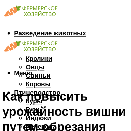
Разведение животных
Козы
Кони
Кролики
Овцы
Меню
Свиньи
Коровы
Птицеводство
Как повысить
Куры
урожайность вишни
Гуси
Индюки
путем обрезания
Перепела