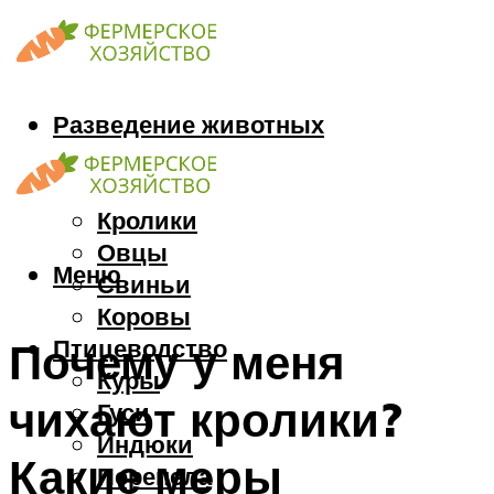
Разведение животных
Козы
Кони
Кролики
Овцы
Меню
Свиньи
Коровы
Птицеводство
Почему у меня
Куры
чихают кролики?
Гуси
Индюки
Какие меры
Перепела