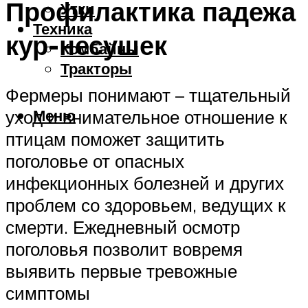
Профилактика падежа
Утки
Техника
кур-несушек
Комбайны
Тракторы
Фермеры понимают – тщательный
Меню
уход и внимательное отношение к
птицам поможет защитить
поголовье от опасных
инфекционных болезней и других
проблем со здоровьем, ведущих к
смерти. Ежедневный осмотр
поголовья позволит вовремя
выявить первые тревожные
симптомы