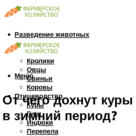
Разведение животных
Козы
Кони
Кролики
Овцы
Меню
Свиньи
Коровы
Птицеводство
От чего дохнут куры
Куры
в зимний период?
Гуси
Индюки
Перепела