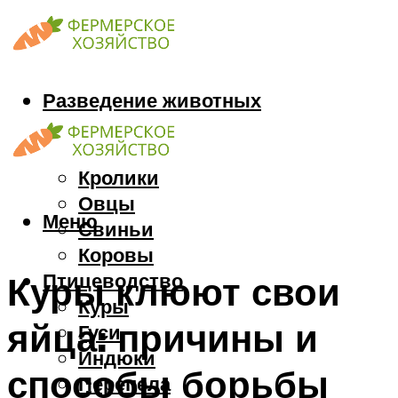
Разведение животных
Козы
Кони
Кролики
Овцы
Меню
Свиньи
Коровы
Птицеводство
Куры клюют свои
Куры
яйца: причины и
Гуси
Индюки
способы борьбы
Перепела