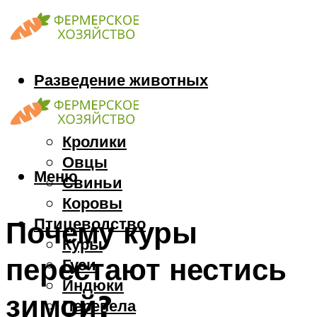
Разведение животных
Козы
Кони
Кролики
Овцы
Меню
Свиньи
Коровы
Птицеводство
Почему куры
Куры
перестают нестись
Гуси
Индюки
зимой?
Перепела