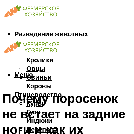
Разведение животных
Козы
Кони
Кролики
Овцы
Меню
Свиньи
Коровы
Птицеводство
Почему поросенок
Куры
не встает на задние
Гуси
Индюки
ноги и как их
Перепела