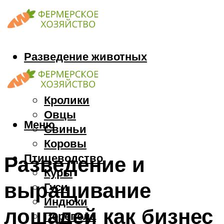
Разведение животных
Козы
Кони
Кролики
Овцы
Меню
Свиньи
Коровы
Птицеводство
Разведение и
Куры
выращивание
Гуси
Индюки
лошадей как бизнес
Перепела