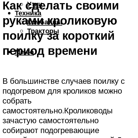
Как сделать своими
Утки
Техника
руками кроликовую
Комбайны
Тракторы
поилку за короткий
период времени
Меню
В большинстве случаев поилку с
подогревом для кроликов можно
собрать
самостоятельно.Кролиководы
зачастую самостоятельно
собирают подогревающие