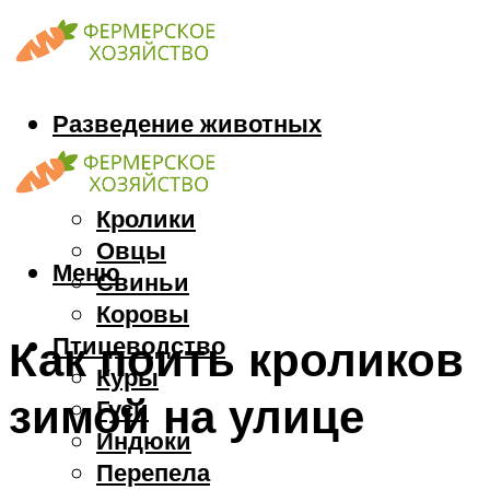
Разведение животных
Козы
Кони
Кролики
Овцы
Меню
Свиньи
Коровы
Птицеводство
Как поить кроликов
Куры
зимой на улице
Гуси
Индюки
Перепела