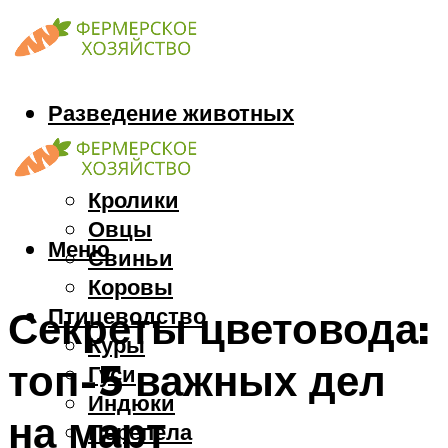
Разведение животных
Козы
Кони
Кролики
Овцы
Меню
Свиньи
Коровы
Птицеводство
Секреты цветовода:
Куры
топ-5 важных дел
Гуси
Индюки
на март
Перепела