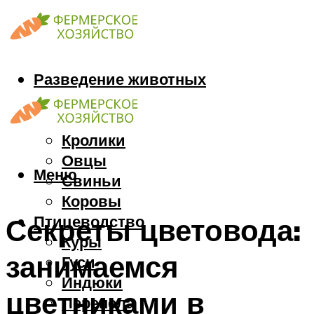
Разведение животных
Козы
Кони
Кролики
Овцы
Меню
Свиньи
Коровы
Птицеводство
Секреты цветовода:
Куры
занимаемся
Гуси
Индюки
цветниками в
Перепела