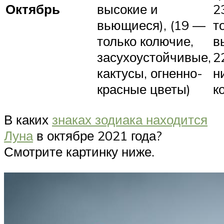
Октябрь
высокие и
2
вьющиеся), (19 —
т
только колючие,
в
засухоустойчивые,
2
кактусы, огненно-
н
красные цветы)
к
В каких
знаках зодиака находится
Луна
в октябре 2021 года?
Смотрите картинку ниже.