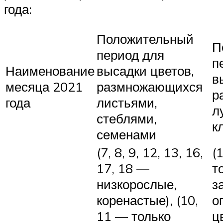
года:
Положительный
П
период для
п
Наименование
высадки цветов,
в
месяца 2021
размножающихся
р
года
листьями,
л
стеблями,
к
семенами
(7, 8, 9, 12, 13, 16,
(
17, 18 —
т
низкорослые,
з
коренастые), (10,
о
11 — только
цв