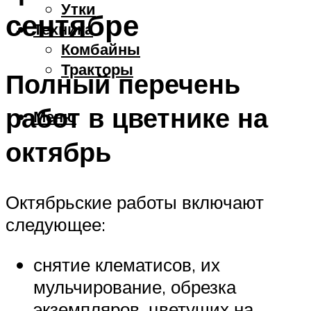
Утки
сентябре
Техника
Комбайны
Тракторы
Полный перечень
работ в цветнике на
Меню
октябрь
Октябрьские работы включают
следующее:
снятие клематисов, их
мульчирование, обрезка
экземпляров, цветущих на