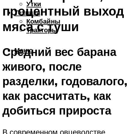
Утки
процентный выход
Техника
Комбайны
мяса с туши
Тракторы
Средний вес барана
Меню
живого, после
разделки, годовалого,
как рассчитать, как
добиться прироста
В современном овцеводстве