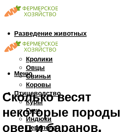
Разведение животных
Козы
Кони
Кролики
Овцы
Меню
Свиньи
Коровы
Птицеводство
Сколько весят
Куры
некоторые породы
Гуси
Индюки
овец и баранов,
Перепела