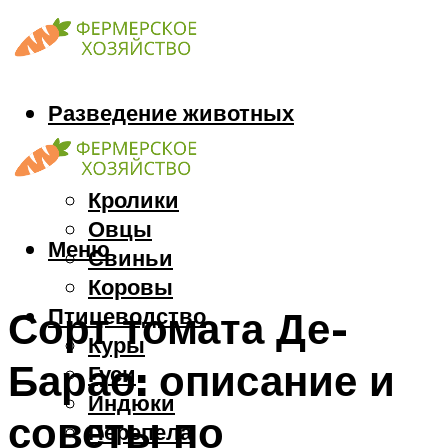
Разведение животных
Козы
Кони
Кролики
Овцы
Меню
Свиньи
Коровы
Птицеводство
Сорт томата Де-
Куры
Барао: описание и
Гуси
Индюки
советы по
Перепела