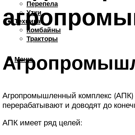
Перепела
агропромы
Утки
Техника
Комбайны
Тракторы
Агропромышл
Меню
Агропромышленный комплекс (АПК) –
перерабатывают и доводят до конеч
АПК имеет ряд целей: