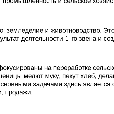
т промышленность и сельское хозяйс
о: земледелие и животноводство. Эт
ультат деятельности 1-го звена и соз
сфокусированы на переработке сельск
шеницы мелют муку, пекут хлеб, дела
 Основными задачами здесь является 
и, продажи.