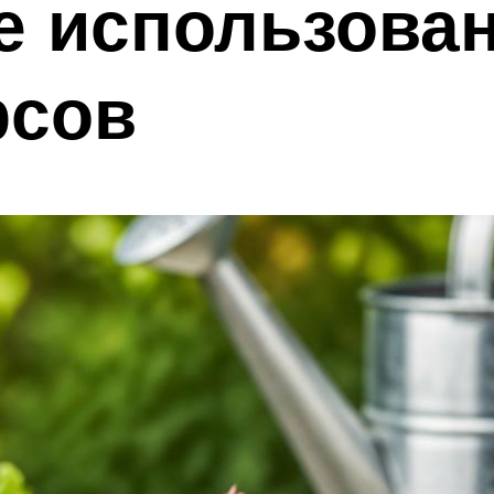
 использован
рсов