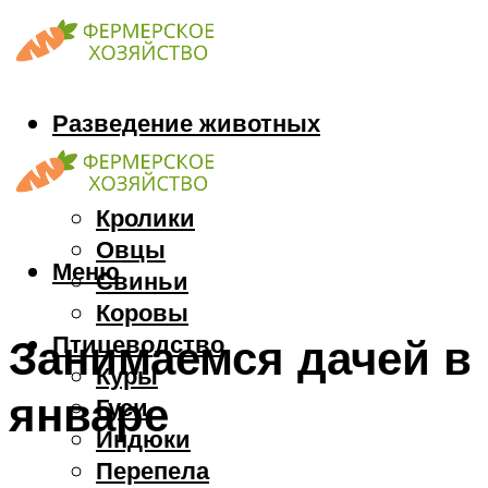
Разведение животных
Козы
Кони
Кролики
Овцы
Меню
Свиньи
Коровы
Птицеводство
Занимаемся дачей в
Куры
январе
Гуси
Индюки
Перепела