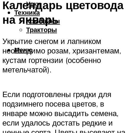
Календарь цветовода
Утки
Техника
на январь
Комбайны
Тракторы
Укрытие снегом и лапником
Меню
необходимо розам, хризантемам,
кустам гортензии (особенно
метельчатой).
Если подготовлены грядки для
подзимнего посева цветов, в
январе можно высадить семена,
если удалось достать редкие и
ценные сорта. Цветы высевают на